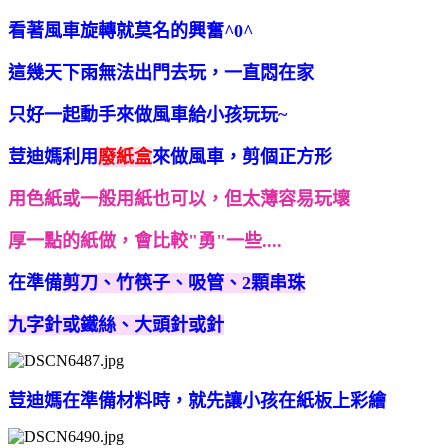
看著風車旋轉就莫名的興奮^0^
這幾天下雨無法出門去玩，一直悶在家
只好一起動手來做風車給小孩玩玩~
荳迪媽利用
廢紙盒
來做風車，剪個正方形
用色紙或一般用紙也可以，但太薄容易玩壞
厚一點的紙做，會比較"勇"一些....
在準備
剪刀、竹筷子、吸管、2顆串珠
九字針或鐵絲、
大頭針或針
荳迪媽在準備材料時，就先讓小孩在紙板上彩繪