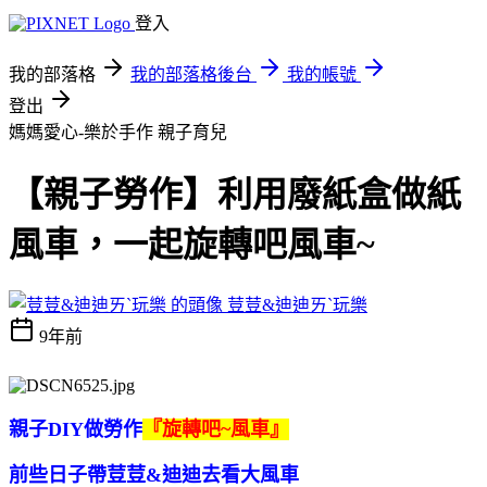
登入
我的部落格
我的部落格後台
我的帳號
登出
媽媽愛心-樂於手作
親子育兒
【親子勞作】利用廢紙盒做紙
風車，一起旋轉吧風車~
荳荳&迪迪ㄞˋ玩樂
9年前
親子DIY做勞作
『旋轉吧~風車』
前些日子帶荳荳&迪迪去看大風車