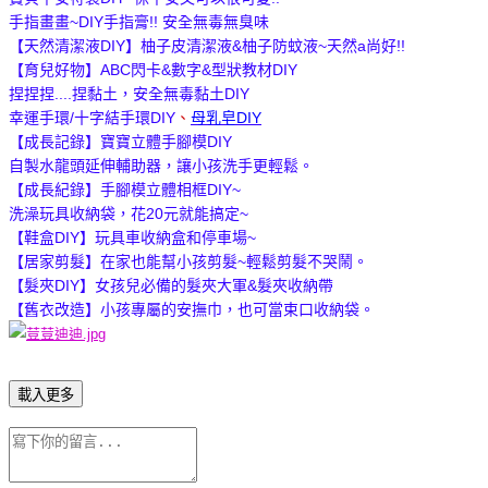
手指畫畫~DIY手指膏!! 安全無毒無臭味
【天然清潔液DIY】柚子皮清潔液&柚子防蚊液~天然a尚好!!
【育兒好物】ABC閃卡&數字&型狀教材DIY
捏捏捏....捏黏土，安全無毒黏土DIY
幸運手環/十字結手環DIY
、
母乳皂DIY
【成長記錄】寶寶立體手腳模DIY
自製水龍頭延伸輔助器，讓小孩洗手更輕鬆。
【成長紀錄】手腳模立體相框DIY~
洗澡玩具收納袋，花20元就能搞定~
【鞋盒DIY】玩具車收納盒和停車場~
【居家剪髮】在家也能幫小孩剪髮~輕鬆剪髮不哭鬧。
【髮夾DIY】女孩兒必備的髮夾大軍&髮夾收納帶
【舊衣改造】小孩專屬的安撫巾，也可當束口收納袋。
載入更多