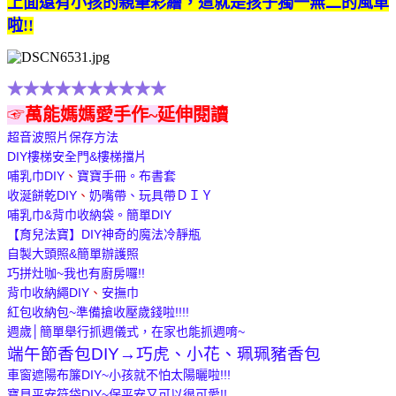
上面還有小孩的親筆彩繪，這就是孩子獨一無二的風車
啦!!
★★★★★★★★★★
☞
萬能媽媽愛手作~延伸閱讀
超音波照片保存方法
DIY樓梯安全門&樓梯擋片
哺乳巾DIY
、
寶寶手冊。布書套
收涎餅乾DIY
、
奶嘴帶、玩具帶ＤＩＹ
哺乳巾&背巾收納袋。簡單DIY
【育兒法寶】DIY神奇的魔法冷靜瓶
自製大頭照&簡單辦護照
巧拼灶咖~我也有廚房囉!!
背巾收納繩DIY
、
安撫巾
紅包收納包~準備搶收壓歲錢啦!!!!
週歲│簡單舉行抓週儀式，在家也能抓週唷~
端午節香包DIY→巧虎、小花、珮珮豬香包
車窗遮陽布簾DIY~小孩就不怕太陽曬啦!!!
寶貝平安符袋DIY~保平安又可以很可愛!!