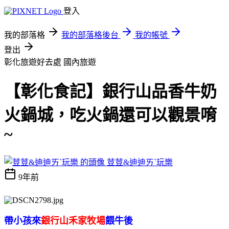
登入
我的部落格
我的部落格後台
我的帳號
登出
彰化旅遊好去處
國內旅遊
【彰化食記】銀行山品香牛奶
火鍋城，吃火鍋還可以觀景唷
~
荳荳&迪迪ㄞˋ玩樂
9年前
帶小孩來
銀行山禾家牧場
餵牛後