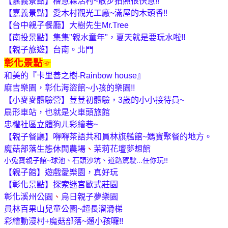
【嘉義景點】檜意森活村~散步拍照很快意!!
【嘉義景點】愛木村觀光工廠~滿屋的木頭香!!
【台中親子餐廳】大樹先生Mr.Tree
【南投景點】集集"親水童年"，夏天就是要玩水啦!!
【親子旅遊】台南。北門
彰化景點
☞
和美的『卡里善之樹-Rainbow house』
麻吉樂園，彰化海盜館~小孩的樂園!!
【小麥麥體驗營】荳荳初體驗，3歲的小小接待員~
扇形車站，也就是火車頭旅館
忠權社區立體狗ㄦ彩繪巷~
【親子餐廳】嘚嘚茶語共和員林旗艦館~媽寶聚餐的地方。
魔菇部落生態休閒農場
、
茉莉花壇夢想館
小兔寶親子館~球池、石頭沙坑、道路駕駛...任你玩!!
【親子館】遊戲愛樂園，真好玩
【彰化景點】探索迷宮歐式莊園
彰化溪州公園
、
烏日親子夢樂園
員林百果山兒童公園~超長溜滑梯
彩繪動漫村+魔菇部落~遛小孩囉!!