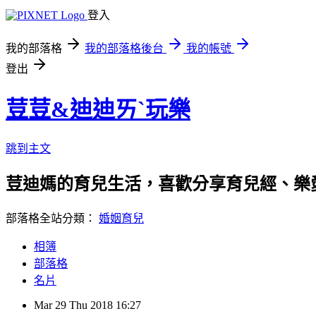
登入
我的部落格
我的部落格後台
我的帳號
登出
荳荳&迪迪ㄞˋ玩樂
跳到主文
荳迪媽的育兒生活，喜歡分享育兒經、樂愛
部落格全站分類：
婚姻育兒
相簿
部落格
名片
Mar
29
Thu
2018
16:27