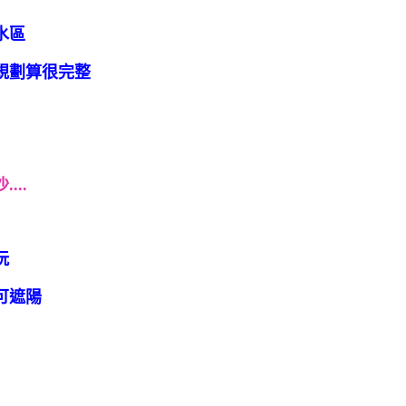
水區
規劃算很完整
...
玩
可遮陽