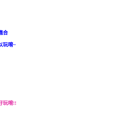
適合
以玩唷~
玩唷!!