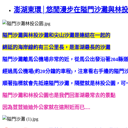
澎湖東環│悠閒漫步在隘門沙灘與林
隘門沙灘與林投沙灘和尖山沙灘是連結在一起的
綿延的海岸線約有三公里長，是澎湖最長的沙灘
隘門沙灘離馬公機場非常的近，
從馬公出發沿著204縣
經過馬公機場(約20分鐘的車程)，
注意看右手邊的隘門
順著指標就會先抵達隘門沙灘，
隔壁就是林投公園，可
隘門沙灘和林投公園也是我們回澎湖最常去的景點
因為荳荳迪迪外公家就在這附近而已....