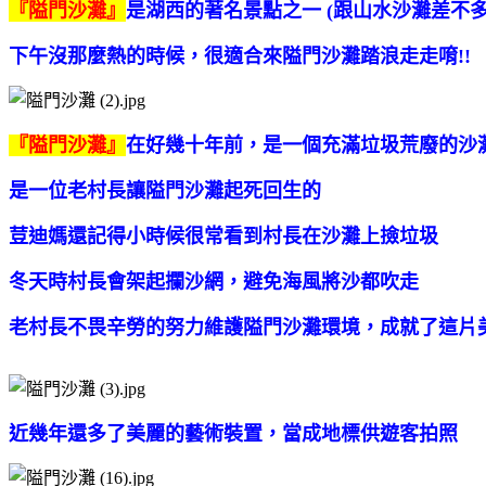
『隘門沙灘』
是湖西的著名景點之一 (
跟山水沙灘差不多
下午沒那麼熱的時候，很適合來隘門沙灘踏浪走走唷!!
『隘門沙灘』
在好幾十年前，是一個充滿垃圾荒廢的沙
是一位老村長讓隘門沙灘起死回生的
荳迪媽還記得小時候很常看到村長在沙灘上撿垃圾
冬天時村長會架起攔沙網，避免海風將沙都吹走
老村長不畏辛勞的努力維護隘門沙灘環境，成就了這片
近幾年還多了美麗的藝術裝置，當成地標供遊客拍照