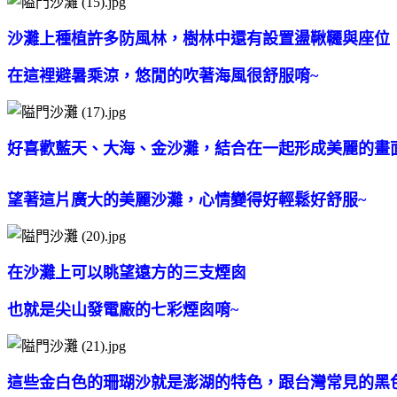
沙灘上種植許多防風林，樹林中還有設置盪鞦韆與座位
在這裡避暑乘涼，悠閒的吹著海風很舒服唷~
好喜歡藍天、大海、金沙灘，結合在一起形成美麗的畫
望著這片廣大的美麗沙灘，心情變得好輕鬆好舒服~
在沙灘上可以眺望遠方的三支煙囪
也就是尖山發電廠的七彩煙囪唷~
這些金白色的珊瑚沙就是澎湖的特色，跟台灣常見的黑