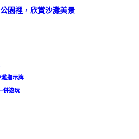
投公園裡，欣賞沙灘美景
道
沙灘指示牌
一併遊玩