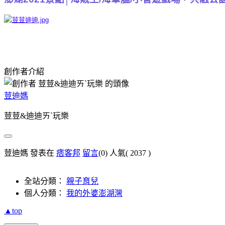
創作者介紹
荳迪媽
荳荳&迪迪ㄞˋ玩樂
荳迪媽 發表在
痞客邦
留言
(0)
人氣(
2037
)
全站分類：
親子育兒
個人分類：
我的外婆澎湖灣
▲top