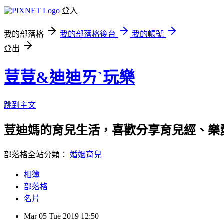
登入
我的部落格
我的部落格後台
我的帳號
登出
荳荳&迪迪ㄞˋ玩樂
跳到主文
荳迪媽的育兒生活，喜歡分享育兒經、樂愛
部落格全站分類：
婚姻育兒
相簿
部落格
名片
Mar
05
Tue
2019
12:50