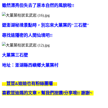
雖然漂亮但失去了原本自然的風貌啦!!
遊澎湖秘境景點時，別忘來大菓葉的"三石壁"
尋找這隱密的人間仙境吧!!
大菓葉三石壁
地址：澎湖縣西嶼鄉大菓葉村
荳荳&迪迪也有粉絲團囉
↓↓
↓↓
喜歡荳迪媽的文章，幫我們按讚/分享唷!! 謝謝~