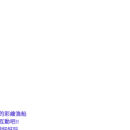
彩繪​​漁船
動吧!!
園好好玩