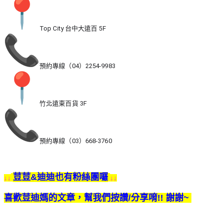
Top City 台中大遠百 5F
預約專線（04）2254-9983
竹北遠東百貨 3F
預約專線（03）668-3760
荳荳&迪迪也有粉絲團囉
↓↓
↓↓
喜歡荳迪媽的文章，幫我們按讚/分享唷!! 謝謝~