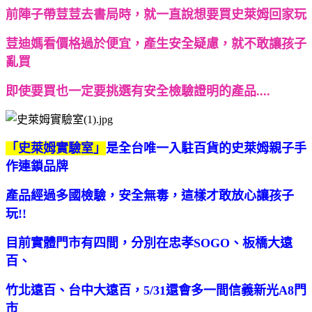
前陣子帶荳荳去書局時，就一直說想要買史萊姆回家玩
荳迪媽看價格過於便宜，產生安全疑慮，就不敢讓孩子
亂買
即使要買也一定要挑選有安全檢驗證明的產品....
「史萊姆實驗室」
是全台唯一入駐百貨的史萊姆親子手
作連鎖品牌
產品經過多國檢驗，安全無毒
，這樣才敢放心讓孩子
玩!!
目前實體門市有四間，分別在忠孝SOGO、板橋大遠
百、
竹北遠百、台中大遠百，5/31還會多一間信義新光A8門
市