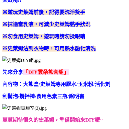
失敗唷!!
※遊玩史萊姆前後，記得要洗淨雙手
※抹適當乳液，可減少史萊姆黏手狀況
※勿食用史萊姆，遊玩時請勿揉眼睛
※史萊姆沾到衣物時，可用熱水融化清洗
先來分享
「DIY雲朵熊套組」
內容物：大熊盒/史萊姆專用膠水/玉米粉/活化劑
刮鬍泡/攪拌棒/食用色素三瓶/說明書
荳荳期待很久的史萊姆，準備開始來DIY囉~