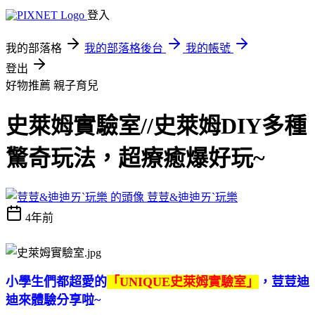
登入
我的部落格
我的部落格後台
我的帳號
登出
好物推薦
親子育兒
史萊姆實驗室//史萊姆DIY多種
驚奇玩法，超療癒爆好玩~
荳荳&迪迪ㄞˋ玩樂
4年前
小學生們都超愛的
「UNIQUE史萊姆實驗室」
，荳荳迪
迪來體驗分享啦~