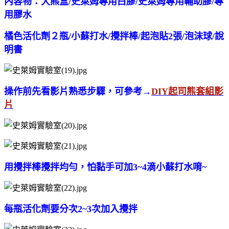
內容物：大熊盒/史萊姆專用白膠/史萊姆專用輔助膠/專
用膠水
橘色活化劑２瓶/
小蘇打水/攪拌棒/起泡貼2張/泡沫球/說
明書
操作前先看影片熟悉步驟，可參考→
DIY起司熊套組影
片
用攪拌棒攪拌均勻，怕黏手可加3~4滴小蘇打水唷~
每瓶活化劑要分次2~3次加入攪拌